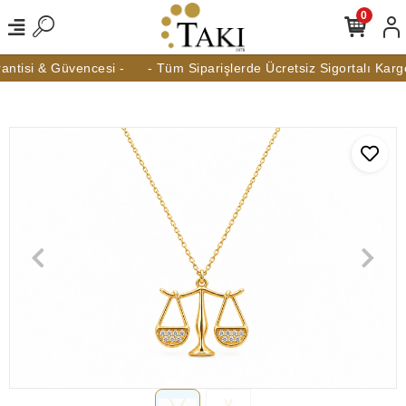
0
tisi & Güvencesi -
- Tüm Siparişlerde Ücretsiz Sigortalı Kargo 