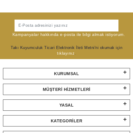
Gönder
Kampanyalar hakkında e-posta ile bilgi almak istiyorum.
Takı Kuyumculuk Ticari Elektronik İleti Metni'ni okumak için
tıklayınız
.
KURUMSAL
MÜŞTERI HIZMETLERI
YASAL
KATEGORILER