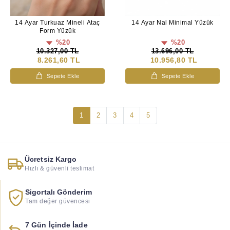
14 Ayar Turkuaz Mineli Ataç
14 Ayar Nal Minimal Yüzük
Form Yüzük
%20
%20
10.327,00 TL
13.696,00 TL
8.261,60 TL
10.956,80 TL
Sepete Ekle
Sepete Ekle
1
2
3
4
5
Ücretsiz Kargo
Hızlı & güvenli teslimat
Sigortalı Gönderim
Tam değer güvencesi
7 Gün İçinde İade