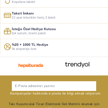
Koşullara tabidir
Taksit İmkanı
22 ayar bilezikler hariç 3 taksit
İsteğe Özel Hediye Kutusu
Şık sunum, özenli paket
%20 + 1000 TL Hediye
İlk alışverişe özel
Gönder
Kampanyalar hakkında e-posta ile bilgi almak istiyorum.
Takı Kuyumculuk Ticari Elektronik İleti Metni'ni okumak için