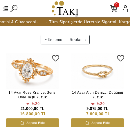
0
isi & Güvencesi -
- Tüm Siparişlerde Ücretsiz Sigortalı Kargo -
Filtreleme
Sıralama
14 Ayar Rose Kraliyet Serisi
14 Ayar Altın Denizci Düğümü
Oval Taşlı Yüzük
Yüzük
%20
%20
21.000,00 TL
9.875,00 TL
16.800,00 TL
7.900,00 TL
Sepete Ekle
Sepete Ekle