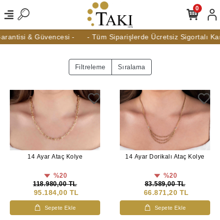
0
rantisi & Güvencesi -
- Tüm Siparişlerde Ücretsiz Sigortalı Kar
Filtreleme
Sıralama
14 Ayar Ataç Kolye
14 Ayar Dorikalı Ataç Kolye
%20
%20
118.980,00 TL
83.589,00 TL
95.184,00 TL
66.871,20 TL
Sepete Ekle
Sepete Ekle