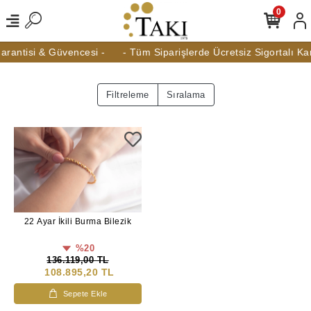
0
rantisi & Güvencesi -
- Tüm Siparişlerde Ücretsiz Sigortalı Kar
Filtreleme
Sıralama
22 Ayar İkili Burma Bilezik
%20
136.119,00 TL
108.895,20 TL
Sepete Ekle