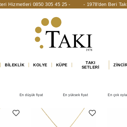
izmetleri 0850 305 45 25 -
- 1978'den Beri Takı Müc
TAKI
BİLEKLİK
KOLYE
KÜPE
ZİNCİ
SETLERİ
En düşük fiyat
En yüksek fiyat
En çok oyl