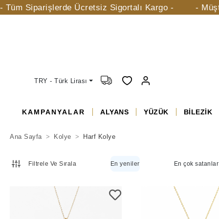
 Siparişlerde Ücretsiz Sigortalı Kargo -
- Müşteri H
TRY - Türk Lirası
KAMPANYALAR
ALYANS
YÜZÜK
BİLEZİK
Ana Sayfa
Kolye
Harf Kolye
Filtrele Ve Sırala
En yeniler
En çok satanlar