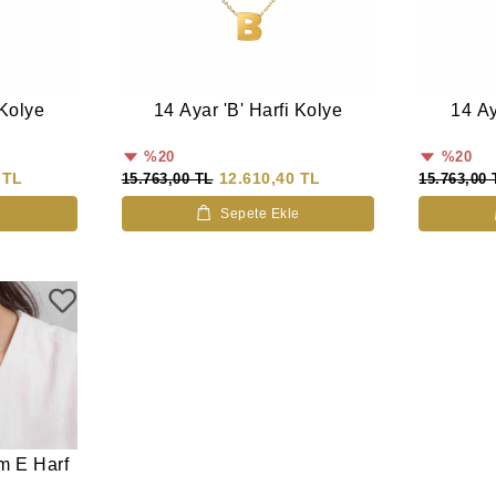
 Kolye
14 Ayar 'B' Harfi Kolye
14 Ay
%20
%20
 TL
12.610,40 TL
15.763,00 TL
15.763,00 
e
Sepete Ekle
m E Harf