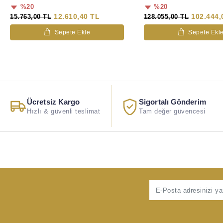
%20
%20
12.610,40 TL
102.444,
15.763,00 TL
128.055,00 TL
Sepete Ekle
Sepete Ekl
Ücretsiz Kargo
Sigortalı Gönderim
Hızlı & güvenli teslimat
Tam değer güvencesi