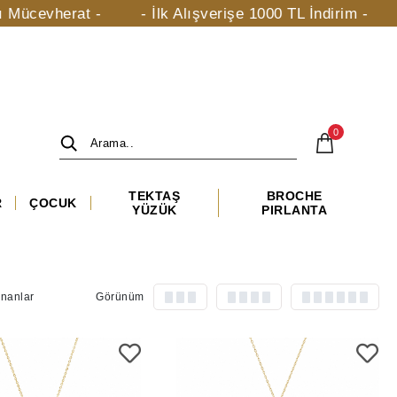
evherat -
- İlk Alışverişe 1000 TL İndirim -
- ta
0
TEKTAŞ
BROCHE
R
ÇOCUK
YÜZÜK
PIRLANTA
ananlar
Görünüm