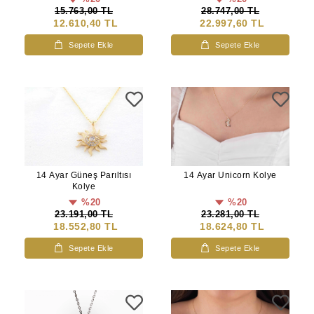
15.763,00 TL
28.747,00 TL
12.610,40 TL
22.997,60 TL
Sepete Ekle
Sepete Ekle
14 Ayar Güneş Parıltısı
14 Ayar Unicorn Kolye
Kolye
%20
%20
23.191,00 TL
23.281,00 TL
18.552,80 TL
18.624,80 TL
Sepete Ekle
Sepete Ekle