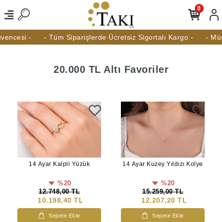
0
i -
- Tüm Siparişlerde Ücretsiz Sigortalı Kargo -
- Müşteri H
20.000 TL Altı Favoriler
14 Ayar Kalpli Yüzük
14 Ayar Kuzey Yıldızı Kolye
%20
%20
12.748,00 TL
15.259,00 TL
10.198,40 TL
12.207,20 TL
Sepete Ekle
Sepete Ekle