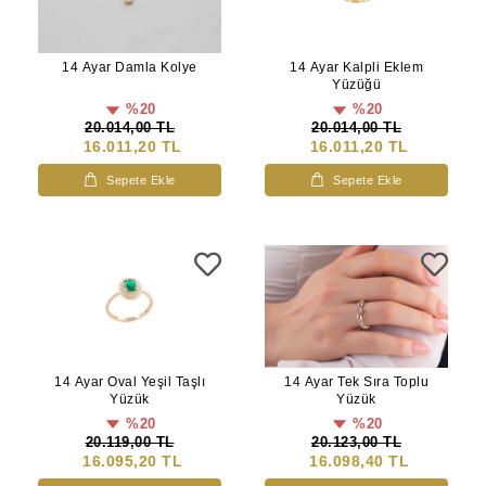
14 Ayar Damla Kolye
14 Ayar Kalpli Eklem
Yüzüğü
%20
%20
20.014,00 TL
20.014,00 TL
16.011,20 TL
16.011,20 TL
Sepete Ekle
Sepete Ekle
14 Ayar Oval Yeşil Taşlı
14 Ayar Tek Sıra Toplu
Yüzük
Yüzük
%20
%20
20.119,00 TL
20.123,00 TL
16.095,20 TL
16.098,40 TL