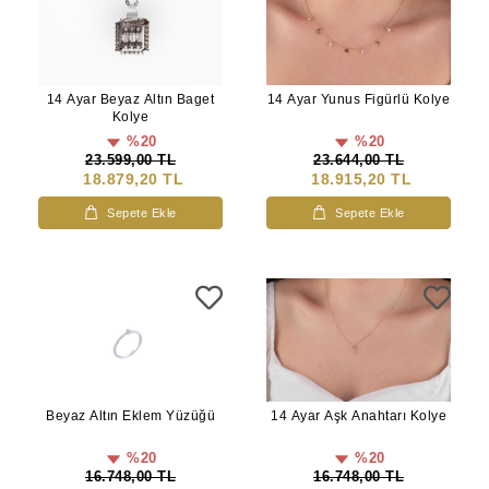
14 Ayar Beyaz Altın Baget
14 Ayar Yunus Figürlü Kolye
Kolye
%20
%20
23.599,00 TL
23.644,00 TL
18.879,20 TL
18.915,20 TL
Sepete Ekle
Sepete Ekle
Beyaz Altın Eklem Yüzüğü
14 Ayar Aşk Anahtarı Kolye
%20
%20
16.748,00 TL
16.748,00 TL