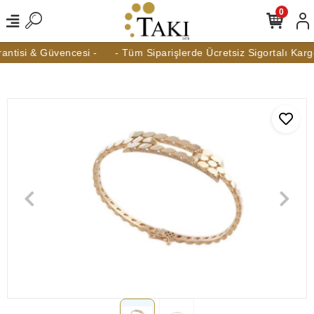
0
ntisi & Güvencesi -
- Tüm Siparişlerde Ücretsiz Sigortalı Kargo