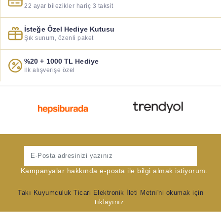
22 ayar bilezikler hariç 3 taksit
İsteğe Özel Hediye Kutusu
Şık sunum, özenli paket
%20 + 1000 TL Hediye
İlk alışverişe özel
Gönder
Kampanyalar hakkında e-posta ile bilgi almak istiyorum.
Takı Kuyumculuk Ticari Elektronik İleti Metni'ni okumak için
tıklayınız
.