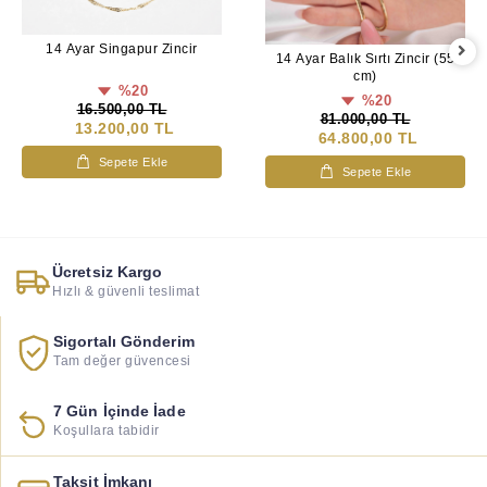
14 Ayar Singapur Zincir
14 Ayar Balık Sırtı Zincir (55
cm)
%20
%20
16.500,00 TL
81.000,00 TL
13.200,00 TL
64.800,00 TL
Sepete Ekle
Sepete Ekle
Ücretsiz Kargo
Hızlı & güvenli teslimat
Sigortalı Gönderim
Tam değer güvencesi
7 Gün İçinde İade
Koşullara tabidir
Taksit İmkanı