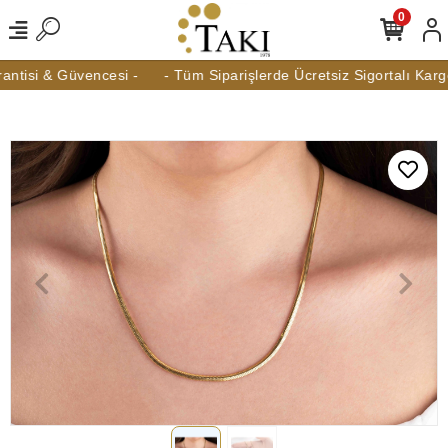
0
tisi & Güvencesi -
- Tüm Siparişlerde Ücretsiz Sigortalı Kargo 