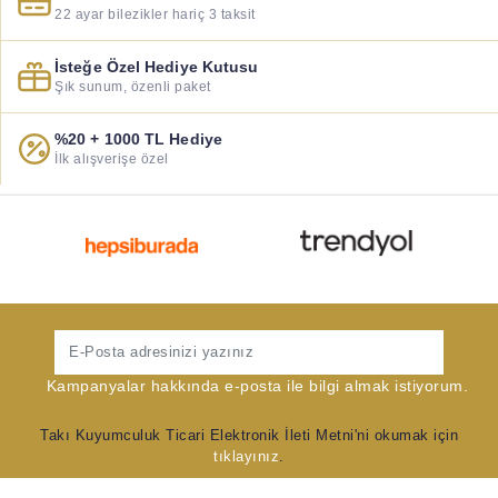
22 ayar bilezikler hariç 3 taksit
İsteğe Özel Hediye Kutusu
Şık sunum, özenli paket
%20 + 1000 TL Hediye
İlk alışverişe özel
Gönder
Kampanyalar hakkında e-posta ile bilgi almak istiyorum.
Takı Kuyumculuk Ticari Elektronik İleti Metni'ni okumak için
tıklayınız
.