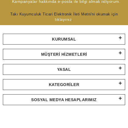
Kampanyalar hakkında e-posta ile bilgi almak istiyorum.
Takı Kuyumculuk Ticari Elektronik İleti Metni'ni okumak için
tıklayınız
.
KURUMSAL
MÜŞTERI HIZMETLERI
YASAL
KATEGORILER
SOSYAL MEDYA HESAPLARIMIZ