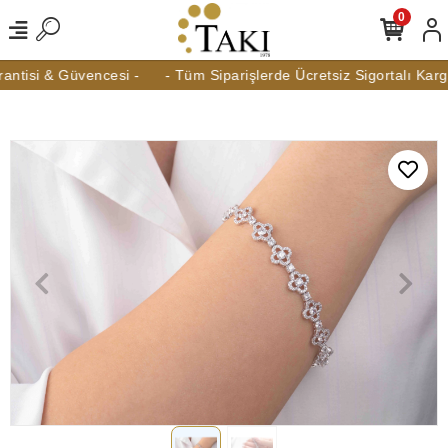
0
tisi & Güvencesi -
- Tüm Siparişlerde Ücretsiz Sigortalı Kargo 