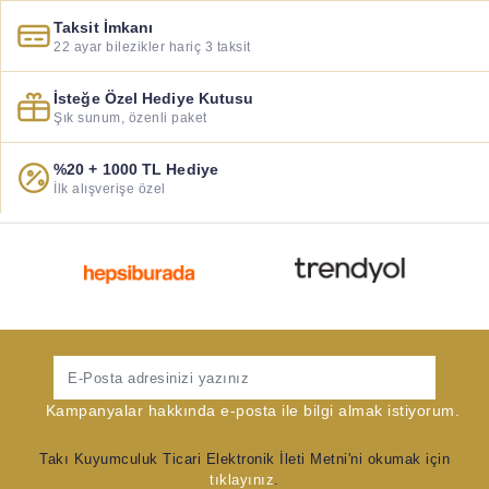
Taksit İmkanı
22 ayar bilezikler hariç 3 taksit
İsteğe Özel Hediye Kutusu
Şık sunum, özenli paket
%20 + 1000 TL Hediye
İlk alışverişe özel
Gönder
Kampanyalar hakkında e-posta ile bilgi almak istiyorum.
Takı Kuyumculuk Ticari Elektronik İleti Metni'ni okumak için
tıklayınız
.