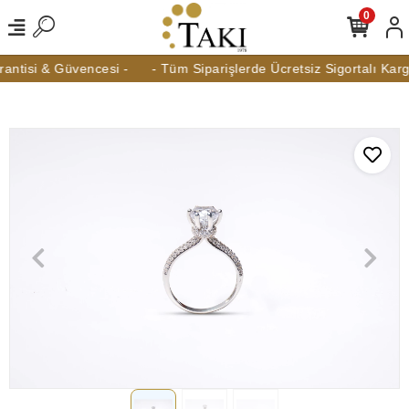
0
ntisi & Güvencesi -
- Tüm Siparişlerde Ücretsiz Sigortalı Kargo