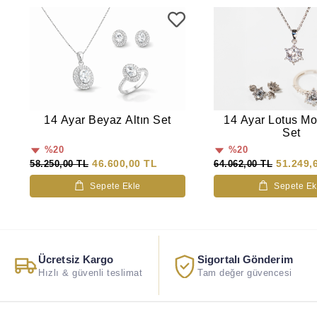
14 Ayar Beyaz Altın Set
14 Ayar Lotus M
Set
%20
%20
46.600,00 TL
51.249,
58.250,00 TL
64.062,00 TL
Sepete Ekle
Sepete Ek
Ücretsiz Kargo
Sigortalı Gönderim
Hızlı & güvenli teslimat
Tam değer güvencesi