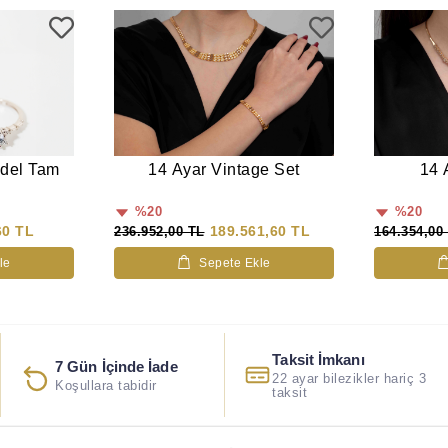
odel Tam
14 Ayar Vintage Set
14 
%20
%20
60 TL
189.561,60 TL
236.952,00 TL
164.354,00
le
Sepete Ekle
Taksit İmkanı
7 Gün İçinde İade
22 ayar bilezikler hariç 3
Koşullara tabidir
taksit