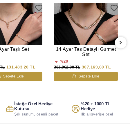
Ayar Taşlı Set
14 Ayar Taş Detaylı Gurmet
Set
%20
131.483,20 TL
307.169,60 TL
 TL
383.962,00 TL
Sepete Ekle
Sepete Ekle
İsteğe Özel Hediye
%20 + 1000 TL
Kutusu
Hediye
Şık sunum, özenli paket
İlk alışverişe özel