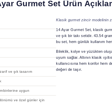
Ayar Gurmet Set Ürün Açıkla
Klasik gurmet zincir modelinin za
14 Ayar Gurmet Set, klasik gurme
ve şık bir takı setidir. 43.54 gram
bu set, hem günlük kullanım he
Bileklik, kolye ve yüzükten oluş
uyum sağlar. Altının klasik ışılt
kullanıcısına hem konfor hem de
değeri de taşır.
zarif ve şık tasarım
k
ombinlerine uygun
dönümü ve özel günler için