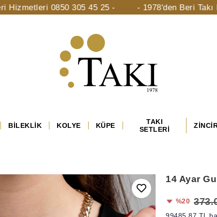
eri 0850 305 45 25 -
- 1978'den Beri Takı Mücevhera
TAKI
BİLEKLİK
KOLYE
KÜPE
ZİNCİ
SETLERİ
14 Ayar Gu
373.
%20
99485,87 TL ba