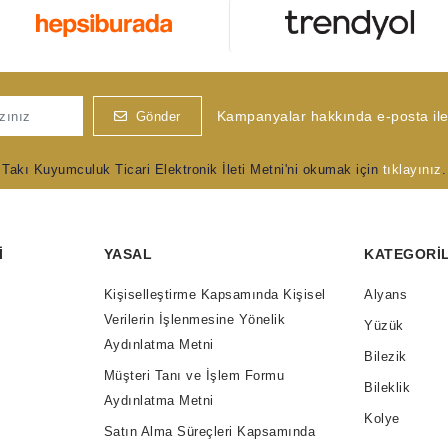
Kampanyalar hakkında e-posta ile 
Gönder
Takı Kuyumculuk Ticari Elektronik İleti Metni'ni okumak için
tıklayınız
.
I
YASAL
KATEGORI
Kişiselleştirme Kapsamında Kişisel
Alyans
Verilerin İşlenmesine Yönelik
Yüzük
Aydınlatma Metni
Bilezik
Müşteri Tanı ve İşlem Formu
Bileklik
Aydınlatma Metni
Kolye
Satın Alma Süreçleri Kapsamında