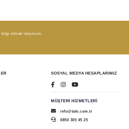
bilgi almak istiyorum.
LER
SOSYAL MEDYA HESAPLARIMIZ
MÜŞTERI HIZMETLERI
info@taki.com.tr
0850 305 45 25