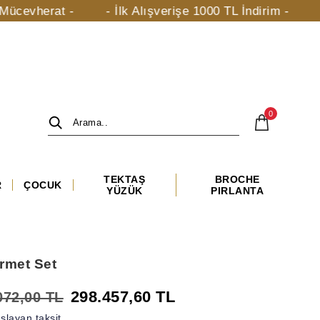
t -
- İlk Alışverişe 1000 TL İndirim -
- taki.com
0
TEKTAŞ
BROCHE
R
ÇOCUK
YÜZÜK
PIRLANTA
rmet Set
298.457,60 TL
072,00 TL
şlayan taksit