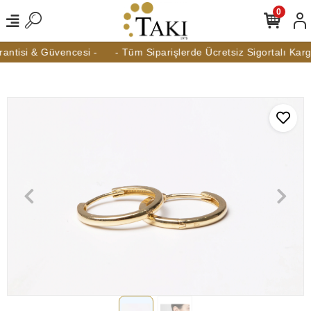
0
ntisi & Güvencesi -
- Tüm Siparişlerde Ücretsiz Sigortalı Kargo