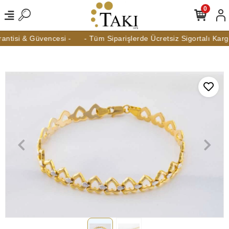
0
ntisi & Güvencesi -
- Tüm Siparişlerde Ücretsiz Sigortalı Kargo 