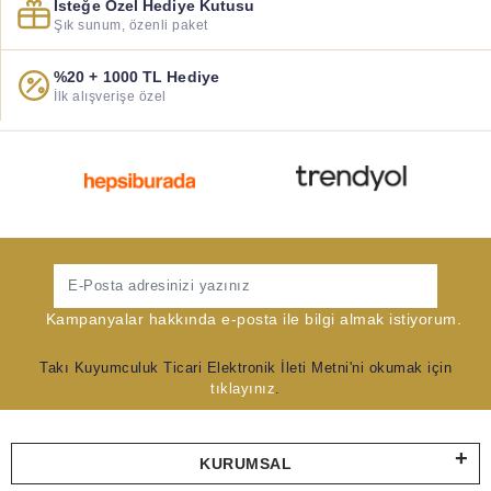
İsteğe Özel Hediye Kutusu
Şık sunum, özenli paket
%20 + 1000 TL Hediye
İlk alışverişe özel
Gönder
Kampanyalar hakkında e-posta ile bilgi almak istiyorum.
Takı Kuyumculuk Ticari Elektronik İleti Metni'ni okumak için
tıklayınız
.
KURUMSAL