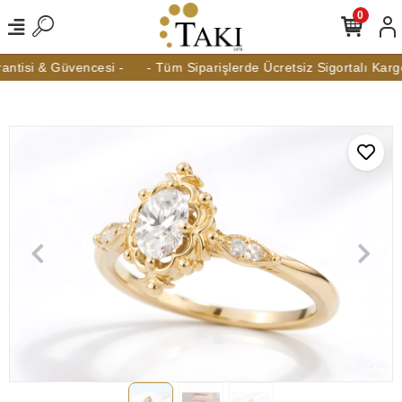
0
ntisi & Güvencesi -
- Tüm Siparişlerde Ücretsiz Sigortalı Kargo 