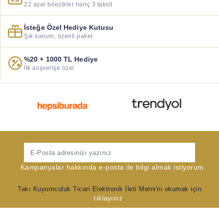
22 ayar bilezikler hariç 3 taksit
İsteğe Özel Hediye Kutusu
Şık sunum, özenli paket
%20 + 1000 TL Hediye
İlk alışverişe özel
Gönder
Kampanyalar hakkında e-posta ile bilgi almak istiyorum.
Takı Kuyumculuk Ticari Elektronik İleti Metni'ni okumak için
tıklayınız
.