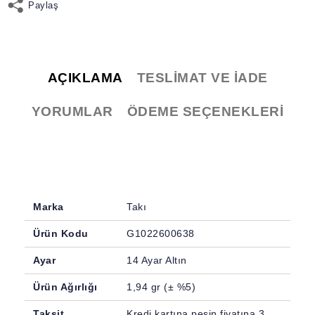
Paylaş
AÇIKLAMA
TESLIMAT VE İADE
YORUMLAR
ÖDEME SEÇENEKLERI
Marka
Takı
Ürün Kodu
G1022600638
Ayar
14 Ayar Altın
Ürün Ağırlığı
1,94 gr (± %5)
Taksit
Kredi kartına peşin fiyatına 3