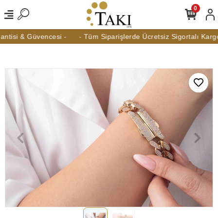
0
ntisi & Güvencesi -
- Tüm Siparişlerde Ücretsiz Sigortalı Kargo 