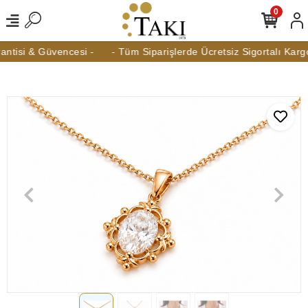
0
isi & Güvencesi -
- Tüm Siparişlerde Ücretsiz Sigortalı Kargo -