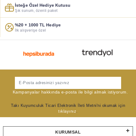
İsteğe Özel Hediye Kutusu
Şık sunum, özenli paket
%20 + 1000 TL Hediye
İlk alışverişe özel
Gönder
Kampanyalar hakkında e-posta ile bilgi almak istiyorum.
Takı Kuyumculuk Ticari Elektronik İleti Metni'ni okumak için
tıklayınız
.
KURUMSAL