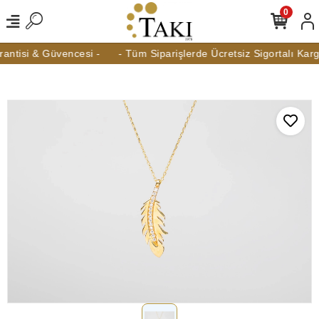
0
ntisi & Güvencesi -
- Tüm Siparişlerde Ücretsiz Sigortalı Kargo