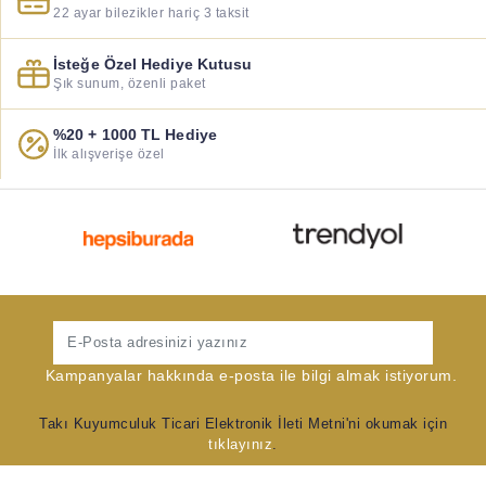
22 ayar bilezikler hariç 3 taksit
İsteğe Özel Hediye Kutusu
Şık sunum, özenli paket
%20 + 1000 TL Hediye
İlk alışverişe özel
Gönder
Kampanyalar hakkında e-posta ile bilgi almak istiyorum.
Takı Kuyumculuk Ticari Elektronik İleti Metni'ni okumak için
tıklayınız
.