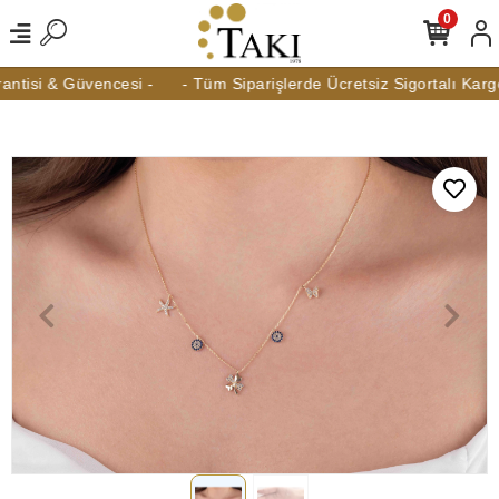
0
tisi & Güvencesi -
- Tüm Siparişlerde Ücretsiz Sigortalı Kargo 