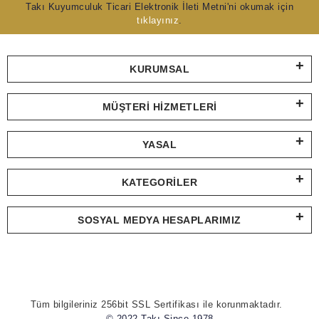
Takı Kuyumculuk Ticari Elektronik İleti Metni'ni okumak için
tıklayınız
.
KURUMSAL
MÜŞTERI HIZMETLERI
YASAL
KATEGORILER
SOSYAL MEDYA HESAPLARIMIZ
Tüm bilgileriniz 256bit SSL Sertifikası ile korunmaktadır.
© 2022 Takı Since 1978