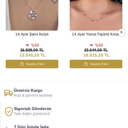
14 Ayar Şans Kolye
14 Ayar Yunus Figürlü Kolye
%20
%20
16.929,00 TL
23.644,00 TL
13.543,20 TL
18.915,20 TL
Sepete Ekle
Sepete Ekle
Ücretsiz Kargo
Hızlı & güvenli teslimat
Sigortalı Gönderim
Tam değer güvencesi
7 Gün İçinde İade