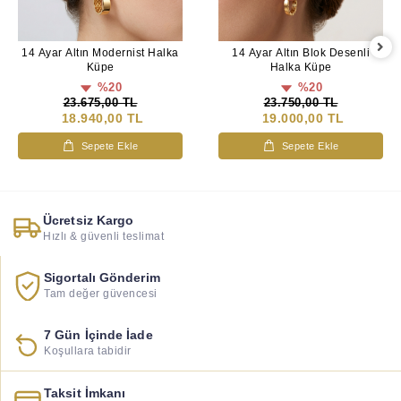
14 Ayar Altın Modernist Halka
14 Ayar Altın Blok Desenli
Küpe
Halka Küpe
%20
%20
23.675,00 TL
23.750,00 TL
18.940,00 TL
19.000,00 TL
Sepete Ekle
Sepete Ekle
Ücretsiz Kargo
Hızlı & güvenli teslimat
Sigortalı Gönderim
Tam değer güvencesi
7 Gün İçinde İade
Koşullara tabidir
Taksit İmkanı