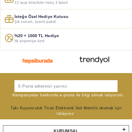
22 ayar bilezikler hariç 3 taksit
İsteğe Özel Hediye Kutusu
Şık sunum, özenli paket
%20 + 1000 TL Hediye
İlk alışverişe özel
Gönder
Kampanyalar hakkında e-posta ile bilgi almak istiyorum.
Takı Kuyumculuk Ticari Elektronik İleti Metni'ni okumak için
tıklayınız
.
KURUMSAL