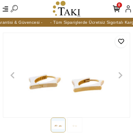
0
antisi & Güvencesi -
- Tüm Siparişlerde Ücretsiz Sigortalı Karg