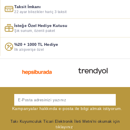
Taksit İmkanı
22 ayar bilezikler hariç 3 taksit
İsteğe Özel Hediye Kutusu
Şık sunum, özenli paket
%20 + 1000 TL Hediye
İlk alışverişe özel
Gönder
Kampanyalar hakkında e-posta ile bilgi almak istiyorum.
Takı Kuyumculuk Ticari Elektronik İleti Metni'ni okumak için
tıklayınız
.