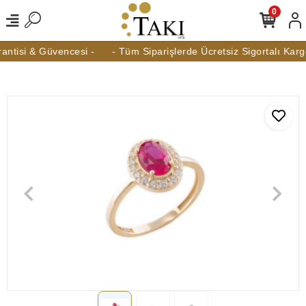
0
ntisi & Güvencesi -
- Tüm Siparişlerde Ücretsiz Sigortalı Kargo