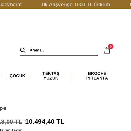
t -
- İlk Alışverişe 1000 TL İndirim -
- taki.com.
0
TEKTAŞ
BROCHE
R
ÇOCUK
YÜZÜK
PIRLANTA
üpe
10.494,40 TL
18,00 TL
ayan taksit