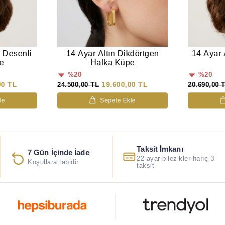
k Desenli
14 Ayar Altın Dikdörtgen
14 Ayar 
e
Halka Küpe
%20
%20
00 TL
19.600,00 TL
24.500,00 TL
20.690,00 
le
Sepete Ekle
Taksit İmkanı
7 Gün İçinde İade
22 ayar bilezikler hariç 3
Koşullara tabidir
taksit