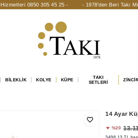
eri 0850 305 45 25 -
- 1978'den Beri Takı Mücevhera
TAKI
BİLEKLİK
KOLYE
KÜPE
ZİNCİ
SETLERİ
14 Ayar K
13.1
%20
3498,13 TL başl