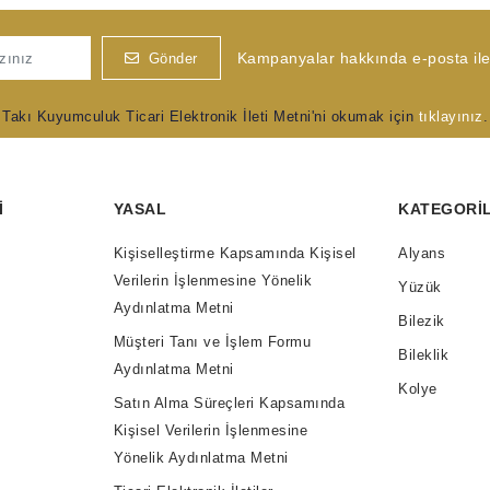
Kampanyalar hakkında e-posta ile 
Gönder
Takı Kuyumculuk Ticari Elektronik İleti Metni'ni okumak için
tıklayınız
.
I
YASAL
KATEGORI
Kişiselleştirme Kapsamında Kişisel
Alyans
Verilerin İşlenmesine Yönelik
Yüzük
Aydınlatma Metni
Bilezik
Müşteri Tanı ve İşlem Formu
Bileklik
Aydınlatma Metni
Kolye
Satın Alma Süreçleri Kapsamında
Kişisel Verilerin İşlenmesine
Yönelik Aydınlatma Metni