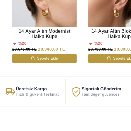
14 Ayar Altın Modernist
14 Ayar Altın Blo
Halka Küpe
Halka Küp
%20
%20
18.940,00 TL
19.000,
23.675,00 TL
23.750,00 TL
Sepete Ekle
Sepete Ek
Ücretsiz Kargo
Sigortalı Gönderim
Hızlı & güvenli teslimat
Tam değer güvencesi