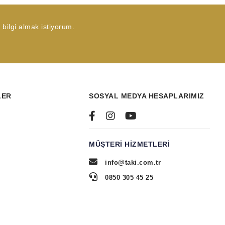
bilgi almak istiyorum.
LER
SOSYAL MEDYA HESAPLARIMIZ
MÜŞTERI HIZMETLERI
info@taki.com.tr
0850 305 45 25