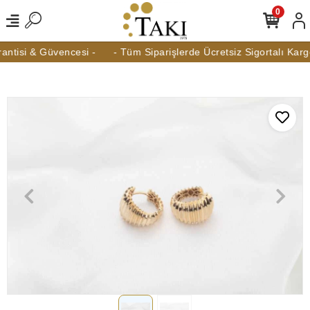
0
ntisi & Güvencesi -
- Tüm Siparişlerde Ücretsiz Sigortalı Kargo 