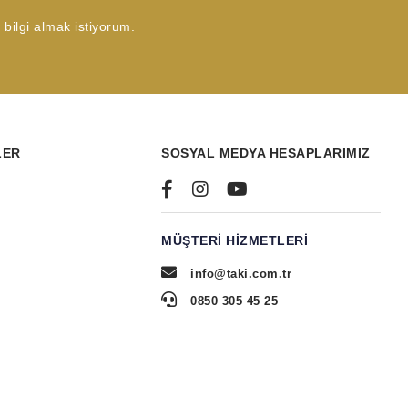
bilgi almak istiyorum.
LER
SOSYAL MEDYA HESAPLARIMIZ
MÜŞTERI HIZMETLERI
info@taki.com.tr
0850 305 45 25