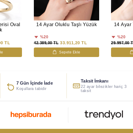
erisi Oval
14 Ayar Oluklu Taşlı Yüzük
14 Ayar 
k
%20
%20
00 TL
33.911,20 TL
42.389,00 TL
29.997,00 
le
Sepete Ekle
Taksit İmkanı
7 Gün İçinde İade
22 ayar bilezikler hariç 3
Koşullara tabidir
taksit