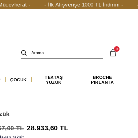
rat -
- İlk Alışverişe 1000 TL İndirim -
- taki.co
0
TEKTAŞ
BROCHE
R
ÇOCUK
YÜZÜK
PIRLANTA
üzük
28.933,60 TL
67,00 TL
ayan taksit