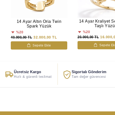
14 Ayar Kraliyet S
14 Ayar Altın Oria Twin
Taşlı Yüzü
Spark Yüzük
%20
%20
16.000,
20.000,00 TL
32.000,00 TL
40.000,00 TL
Sepete Ek
Sepete Ekle
Ücretsiz Kargo
Sigortalı Gönderim
Hızlı & güvenli teslimat
Tam değer güvencesi