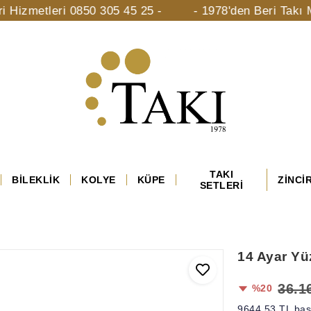
tleri 0850 305 45 25 -
- 1978'den Beri Takı Mücevhe
TAKI
BİLEKLİK
KOLYE
KÜPE
ZİNCİ
SETLERİ
14 Ayar Y
36.1
%20
9644,53 TL başl