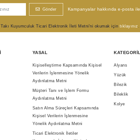
Kampanyalar hakkında e-posta ile 
Gönder
Takı Kuyumculuk Ticari Elektronik İleti Metni'ni okumak için
tıklayınız
.
I
YASAL
KATEGORI
Kişiselleştirme Kapsamında Kişisel
Alyans
Verilerin İşlenmesine Yönelik
Yüzük
Aydınlatma Metni
Bilezik
Müşteri Tanı ve İşlem Formu
Bileklik
Aydınlatma Metni
Kolye
Satın Alma Süreçleri Kapsamında
Kişisel Verilerin İşlenmesine
Yönelik Aydınlatma Metni
Ticari Elektronik İletiler