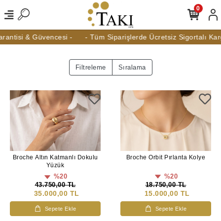
0
rantisi & Güvencesi -
- Tüm Siparişlerde Ücretsiz Sigortalı Karg
Filtreleme
Sıralama
Broche Orbit Pırlanta Kolye
Broche Altın Katmanlı Dokulu
Yüzük
%20
%20
18.750,00 TL
43.750,00 TL
15.000,00 TL
35.000,00 TL
Sepete Ekle
Sepete Ekle