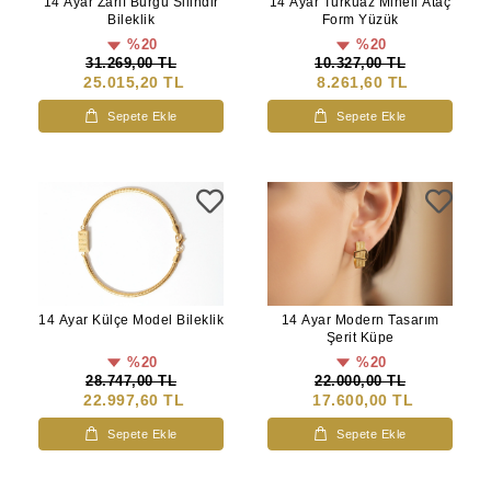
14 Ayar Zarif Burgu Silindir
14 Ayar Turkuaz Mineli Ataç
Bileklik
Form Yüzük
%20
%20
31.269,00 TL
10.327,00 TL
25.015,20 TL
8.261,60 TL
Sepete Ekle
Sepete Ekle
14 Ayar Külçe Model Bileklik
14 Ayar Modern Tasarım
Şerit Küpe
%20
%20
28.747,00 TL
22.000,00 TL
22.997,60 TL
17.600,00 TL
Sepete Ekle
Sepete Ekle