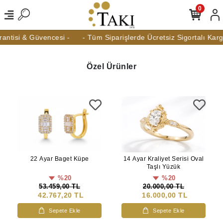
0
ntisi & Güvencesi -
- Tüm Siparişlerde Ücretsiz Sigortalı Kargo
Özel Ürünler
14 Ayar Kraliyet Serisi Oval
22 Ayar Baget Küpe
Taşlı Yüzük
%20
%20
20.000,00 TL
53.459,00 TL
16.000,00 TL
42.767,20 TL
Sepete Ekle
Sepete Ekle