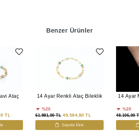
Benzer Ürünler
avi Ataç
14 Ayar Renkli Ataç Bileklik
14 Ayar M
%20
%20
20 TL
49.584,80 TL
61.981,00 TL
48.106,00 
le
Sepete Ekle