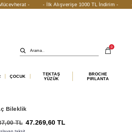
rat -
- İlk Alışverişe 1000 TL İndirim -
- taki.co
0
TEKTAŞ
BROCHE
R
ÇOCUK
YÜZÜK
PIRLANTA
ç Bileklik
47.269,60 TL
87,00 TL
şlayan taksit