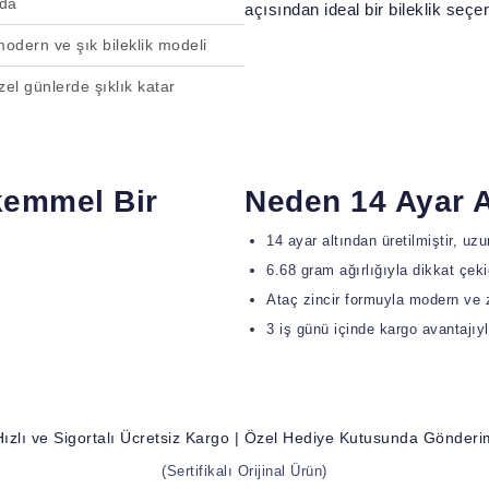
oda
açısından ideal bir bileklik seçen
odern ve şık bileklik modeli
l günlerde şıklık katar
ükemmel Bir
Neden 14 Ayar A
14 ayar altından üretilmiştir, uz
6.68 gram ağırlığıyla dikkat çeki
Ataç zincir formuyla modern ve za
3 iş günü içinde kargo avantajıyla
Hızlı ve Sigortalı Ücretsiz Kargo | Özel Hediye Kutusunda Gönderi
(Sertifikalı Orijinal Ürün)