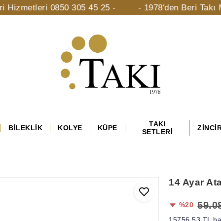
tleri 0850 305 45 25 -
- 1978'den Beri Takı Mücevhe
TAKI
BİLEKLİK
KOLYE
KÜPE
ZİNCİ
SETLERİ
14 Ayar Ata
59.0
%20
15756,53 TL ba