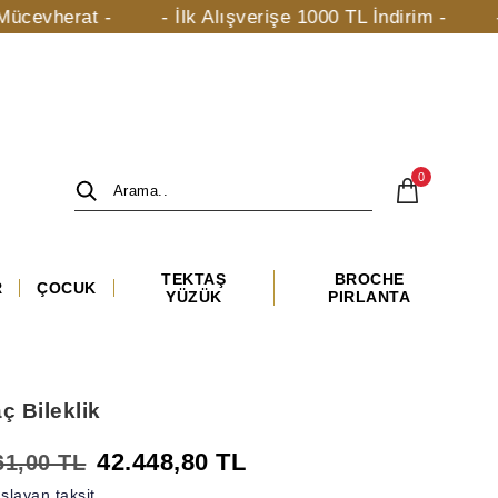
rat -
- İlk Alışverişe 1000 TL İndirim -
- taki.c
0
TEKTAŞ
BROCHE
R
ÇOCUK
YÜZÜK
PIRLANTA
ç Bileklik
42.448,80 TL
61,00 TL
şlayan taksit