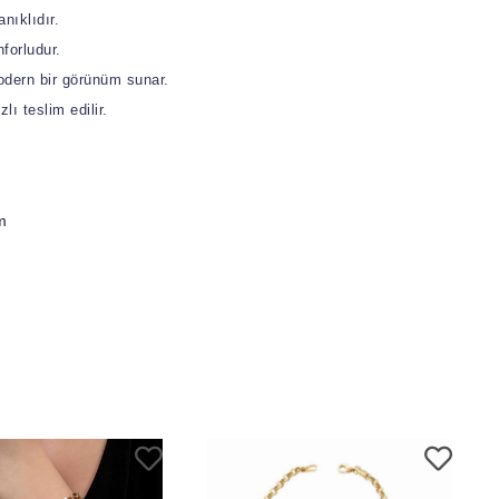
anıklıdır.
nforludur.
odern bir görünüm sunar.
lı teslim edilir.
m