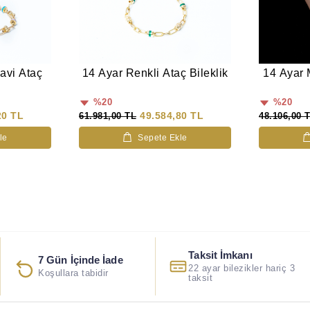
avi Ataç
14 Ayar Renkli Ataç Bileklik
14 Ayar M
%20
%20
20 TL
49.584,80 TL
61.981,00 TL
48.106,00 
le
Sepete Ekle
Taksit İmkanı
7 Gün İçinde İade
22 ayar bilezikler hariç 3
Koşullara tabidir
taksit