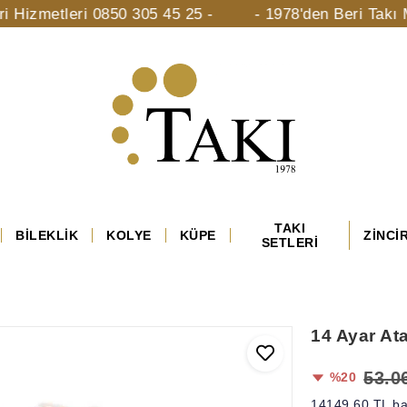
tleri 0850 305 45 25 -
- 1978'den Beri Takı Mücevhe
TAKI
BİLEKLİK
KOLYE
KÜPE
ZİNCİ
SETLERİ
14 Ayar Ata
53.0
%20
14149,60 TL ba