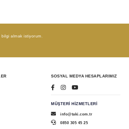
bilgi almak istiyorum.
LER
SOSYAL MEDYA HESAPLARIMIZ
MÜŞTERI HIZMETLERI
info@taki.com.tr
0850 305 45 25