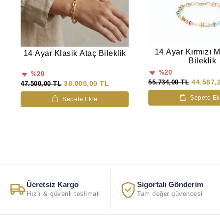
14 Ayar Kırmızı M
14 Ayar Klasik Ataç Bileklik
Bileklik
%20
%20
44.587,
55.734,00 TL
38.000,00 TL
47.500,00 TL
Sepete Ek
Sepete Ekle
Ücretsiz Kargo
Sigortalı Gönderim
Hızlı & güvenli teslimat
Tam değer güvencesi