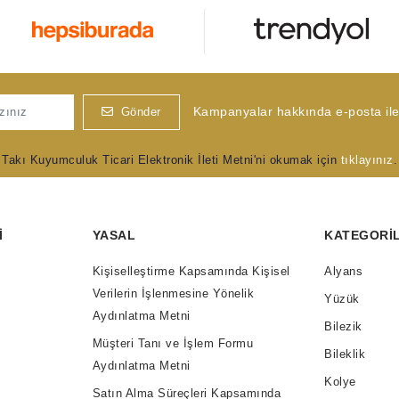
Kampanyalar hakkında e-posta ile 
Gönder
Takı Kuyumculuk Ticari Elektronik İleti Metni'ni okumak için
tıklayınız
.
I
YASAL
KATEGORI
Kişiselleştirme Kapsamında Kişisel
Alyans
Verilerin İşlenmesine Yönelik
Yüzük
Aydınlatma Metni
Bilezik
Müşteri Tanı ve İşlem Formu
Bileklik
Aydınlatma Metni
Kolye
Satın Alma Süreçleri Kapsamında