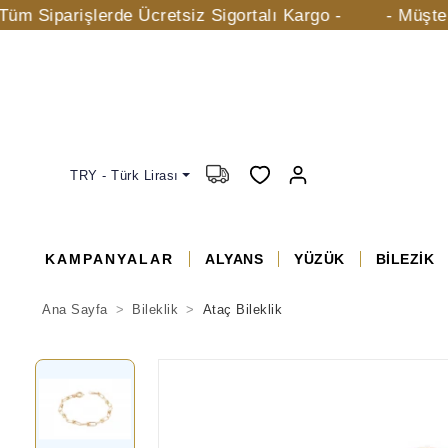
arişlerde Ücretsiz Sigortalı Kargo -
- Müşteri Hizme
TRY - Türk Lirası
KAMPANYALAR
ALYANS
YÜZÜK
BİLEZİK
Ana Sayfa
Bileklik
Ataç Bileklik