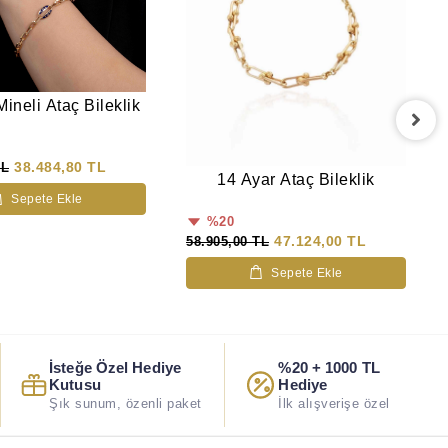
ineli Ataç Bileklik
38.484,80 TL
TL
14 Ayar Ataç Bileklik
Sepete Ekle
%20
47.124,00 TL
58.905,00 TL
Sepete Ekle
İsteğe Özel Hediye
%20 + 1000 TL
Kutusu
Hediye
Şık sunum, özenli paket
İlk alışverişe özel