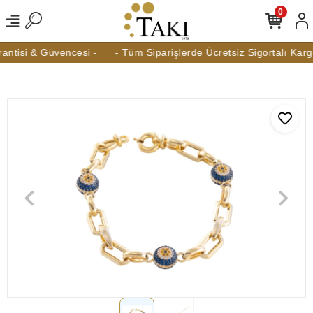
0
ntisi & Güvencesi -
- Tüm Siparişlerde Ücretsiz Sigortalı Kargo