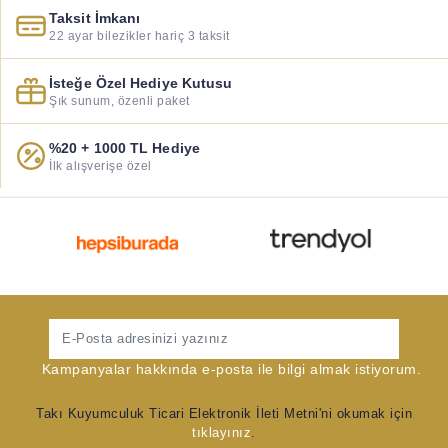
Taksit İmkanı
22 ayar bilezikler hariç 3 taksit
İsteğe Özel Hediye Kutusu
Şık sunum, özenli paket
%20 + 1000 TL Hediye
İlk alışverişe özel
Gönder
Kampanyalar hakkında e-posta ile bilgi almak istiyorum.
Takı Kuyumculuk Ticari Elektronik İleti Metni'ni okumak için
tıklayınız
.