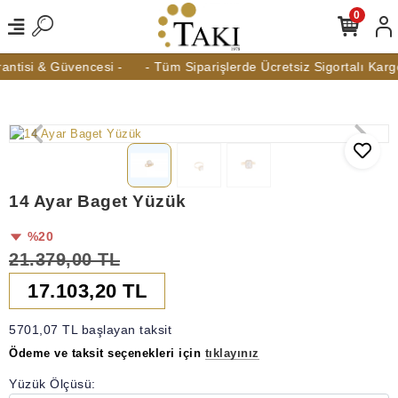
0
ntisi & Güvencesi -
- Tüm Siparişlerde Ücretsiz Sigortalı Kargo
14 Ayar Baget Yüzük
%20
21.379,00 TL
17.103,20 TL
5701,07 TL başlayan taksit
Ödeme ve taksit seçenekleri için
tıklayınız
Yüzük Ölçüsü: