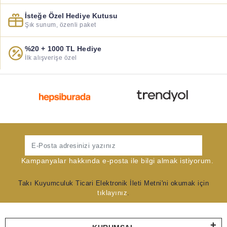
İsteğe Özel Hediye Kutusu
Şık sunum, özenli paket
%20 + 1000 TL Hediye
İlk alışverişe özel
Gönder
Kampanyalar hakkında e-posta ile bilgi almak istiyorum.
Takı Kuyumculuk Ticari Elektronik İleti Metni'ni okumak için
tıklayınız
.