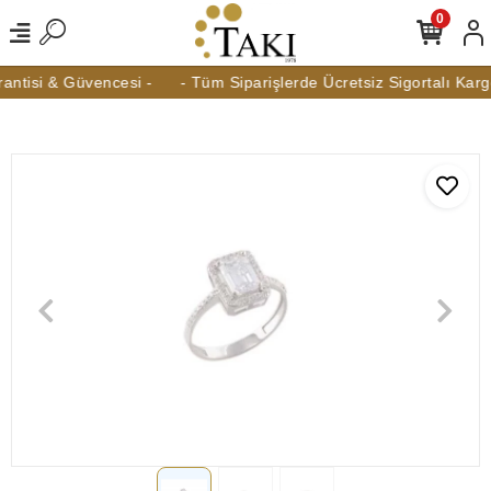
0
ntisi & Güvencesi -
- Tüm Siparişlerde Ücretsiz Sigortalı Kargo